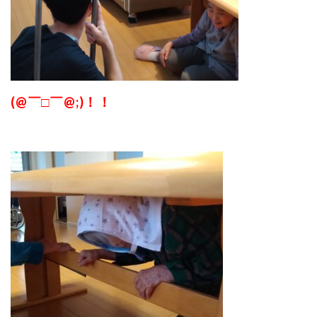
(@￣□￣@;)！！