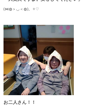
(⋈◍＞◡＜◍)。✧♡
お二人さん！！